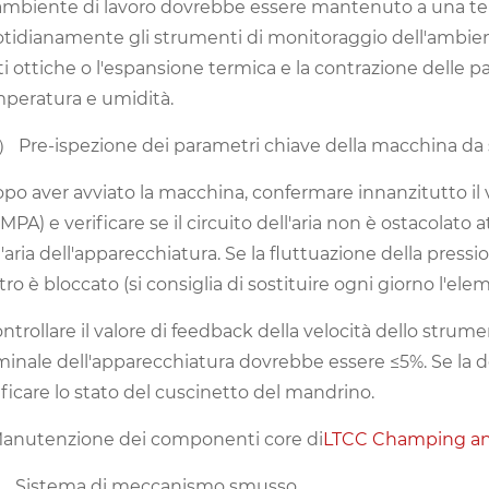
'ambiente di lavoro dovrebbe essere mantenuto a una te
tidianamente gli strumenti di monitoraggio dell'ambie
ti ottiche o l'espansione termica e la contrazione delle p
peratura e umidità.
 Pre-ispezione dei parametri chiave della macchina d
opo aver avviato la macchina, confermare innanzitutto il va
 MPA) e verificare se il circuito dell'aria non è ostacolat
l'aria dell'apparecchiatura. Se la fluttuazione della pre
filtro è bloccato (si consiglia di sostituire ogni giorno l'el
ontrollare il valore di feedback della velocità dello str
inale dell'apparecchiatura dovrebbe essere ≤5%. Se la d
ificare lo stato del cuscinetto del mandrino.
Manutenzione dei componenti core di
LTCC Champing an
） Sistema di meccanismo smusso