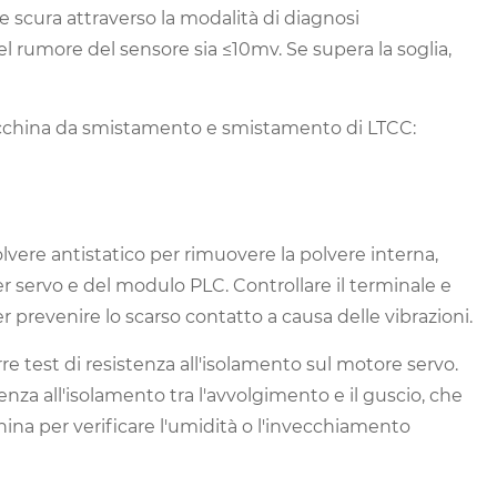
e scura attraverso la modalità di diagnosi
el rumore del sensore sia ≤10mv. Se supera la soglia,
 macchina da smistamento e smistamento di LTCC:
polvere antistatico per rimuovere la polvere interna,
ver servo e del modulo PLC. Controllare il terminale e
er prevenire lo scarso contatto a causa delle vibrazioni.
e test di resistenza all'isolamento sul motore servo.
za all'isolamento tra l'avvolgimento e il guscio, che
na per verificare l'umidità o l'invecchiamento