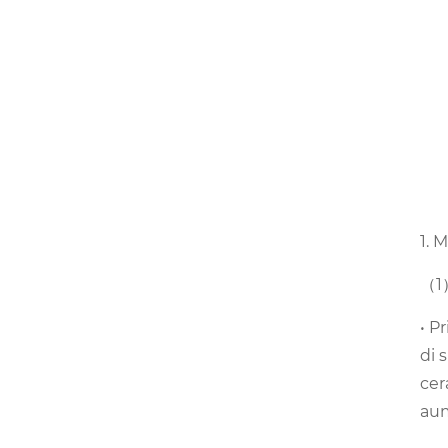
1. 
（1）
• P
di 
cer
aum