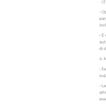
（2）
• O
par
inc
• È
aut
di 
4. 
• E
sup
• L
att
ess