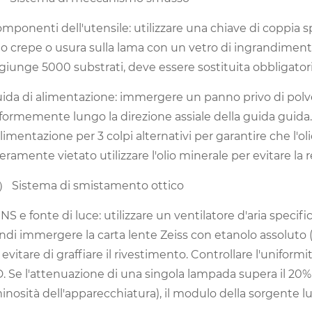
omponenti dell'utensile: utilizzare una chiave di coppia s
o crepe o usura sulla lama con un vetro di ingrandimento
giunge 5000 substrati, deve essere sostituita obbligat
uida di alimentazione: immergere un panno privo di polvere
formemente lungo la direzione assiale della guida guida
alimentazione per 3 colpi alternativi per garantire che l'
eramente vietato utilizzare l'olio minerale per evitare la 
 Sistema di smistamento ottico
ENS e fonte di luce: utilizzare un ventilatore d'aria specifi
ndi immergere la carta lente Zeiss con etanolo assoluto (
 evitare di graffiare il rivestimento. Controllare l'uniform
. Se l'attenuazione di una singola lampada supera il 20% (
inosità dell'apparecchiatura), il modulo della sorgente 