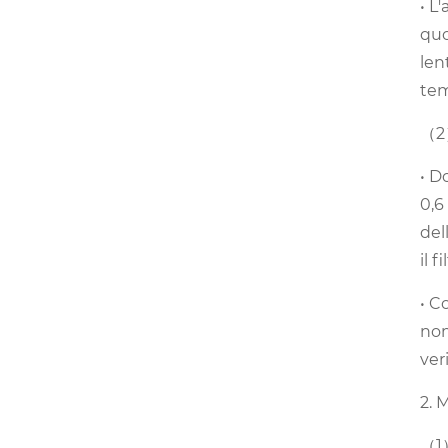
• L
quo
len
tem
（2）
• D
0,6
del
il 
• C
nom
ver
2. 
（1