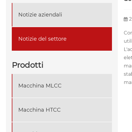
Notizie aziendali
2
Com
Notizie del settore
uti
L'a
ele
Prodotti
man
sta
man
Macchina MLCC
Macchina HTCC