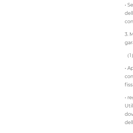
• S
del
con
3. 
gar
（1）
• A
con
fis
• r
Uti
dov
del