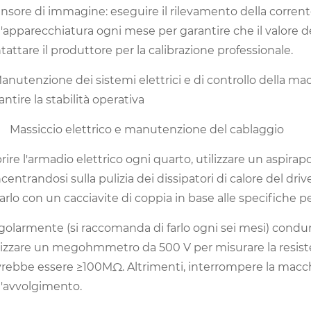
ensore di immagine: eseguire il rilevamento della corrent
l'apparecchiatura ogni mese per garantire che il valore d
tattare il produttore per la calibrazione professionale.
Manutenzione dei sistemi elettrici e di controllo della
antire la stabilità operativa
 Massiccio elettrico e manutenzione del cablaggio
prire l'armadio elettrico ogni quarto, utilizzare un aspira
centrandosi sulla pulizia dei dissipatori di calore del dri
sarlo con un cacciavite di coppia in base alle specifiche p
egolarmente (si raccomanda di farlo ogni sei mesi) condurr
lizzare un megohmmetro da 500 V per misurare la resisten
rebbe essere ≥100MΩ. Altrimenti, interrompere la macchi
l'avvolgimento.