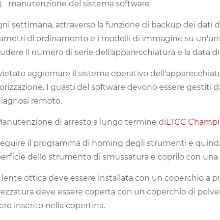
 manutenzione del sistema software
gni settimana, attraverso la funzione di backup dei dati d
ametri di ordinamento e i modelli di immagine su un'unità
ludere il numero di serie dell'apparecchiatura e la data d
 vietato aggiornare il sistema operativo dell'apparecchiat
orizzazione. I guasti del software devono essere gestiti da
diagnosi remoto.
Manutenzione di arresto a lungo termine di
LTCC Champi
seguire il programma di homing degli strumenti e quindi 
erficie dello strumento di smussatura e coprilo con una 
a lente ottica deve essere installata con un coperchio a pr
rezzatura deve essere coperta con un coperchio di polvere
ere inserito nella copertina.