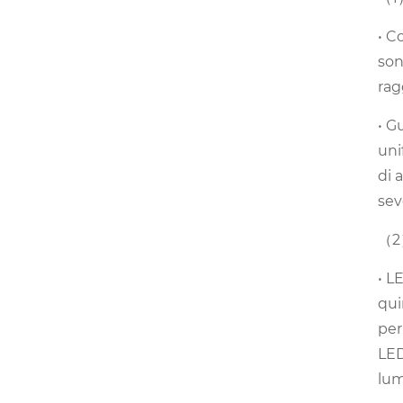
• C
son
rag
• G
uni
di 
sev
（2）
• L
qui
per
LED
lum