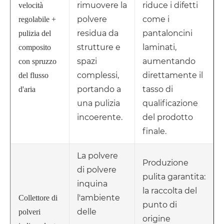
rimuovere la
riduce i difetti
velocità
polvere
come i
regolabile +
residua da
pantaloncini
pulizia del
strutture e
laminati,
composito
spazi
aumentando
con spruzzo
complessi,
direttamente il
del flusso
portando a
tasso di
d'aria
una pulizia
qualificazione
incoerente.
del prodotto
finale.
La polvere
Produzione
di polvere
pulita garantita:
inquina
la raccolta del
l'ambiente
Collettore di
punto di
delle
polveri
origine