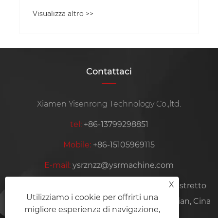
Contattaci
Xiamen Yisenrong Technology Co.,ltd.
tel:
+86-13799298851
Mobile:
+86-15105969115
E-mail:
ysrznzz@ysrmachine.com
X
Indirizzo:
Stanza 101, n. 35-6, Xinjing Road, distretto
Utilizziamo i cookie per offrirti una
di Haicang, città di Xiamen, provincia del Fujian, Cina
migliore esperienza di navigazione,