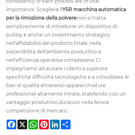
consistency of each process are of vital
importance. Scegliere il
YSR
macchina automatica
per la rimozione della polvere
non si tratta
semplicemente di introdurre un dispositivo di
pulizia; è anche un investimento strategico
nell'affidabilità del prodotto finale, nella
sostenibilità dell'ambiente produttivo e
nell'efficienza operativa complessiva. Ci
impegniamo ad aiutare i clienti a superare
specifiche difficoltà tecnologiche e a consolidare le
basi di qualità attraverso apparecchiature
professionali altamente mirate, stabilendo così un
vantaggio produttivo duraturo nella feroce
competizione di mercato.
Facebook
X
WhatsApp
Pinterest
LinkedIn
Share