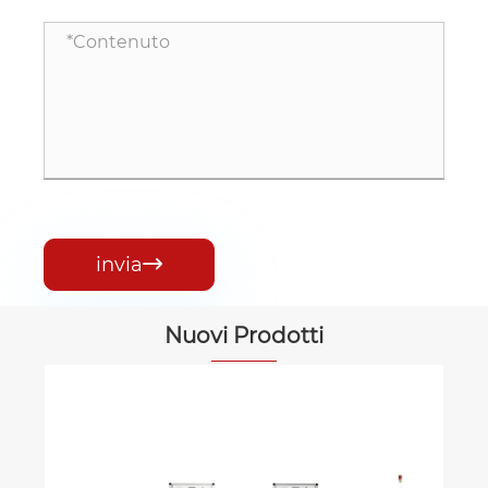
invia

Nuovi Prodotti
Forno da forno grande (tipo non
sigillato) ‌