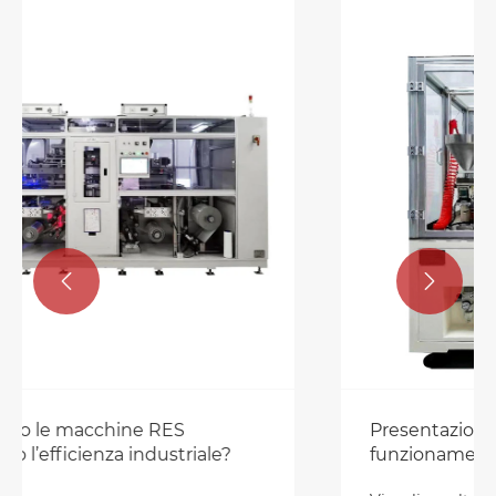


Presentazione del processo di
funzionamento della macchina per
setacciatura a sfera per smaltimento