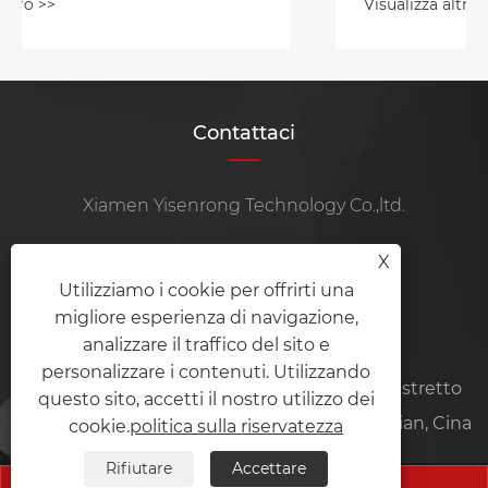
Visualizza altro >>
MLCC
Contattaci
Xiamen Yisenrong Technology Co.,ltd.
tel:
+86-13799298851
X
Utilizziamo i cookie per offrirti una
Mobile:
+86-15105969115
migliore esperienza di navigazione,
E-mail:
ysrznzz@ysrmachine.com
analizzare il traffico del sito e
personalizzare i contenuti. Utilizzando
Indirizzo:
Stanza 101, n. 35-6, Xinjing Road, distretto
questo sito, accetti il ​​nostro utilizzo dei
di Haicang, città di Xiamen, provincia del Fujian, Cina
cookie.
politica sulla riservatezza
Rifiutare
Accettare