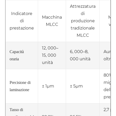
Attrezzatura
Indicatore
di
Macchina
Mar
di
produzione
MLCC
van
prestazione
tradizionale
MLCC
12, 000–
6, 000–8,
Aumen
Capacità
15, 000
000 unità
oltre 
oraria
unità
80% d
migli
Precisione di
± 1μm
± 5μm
della
laminazione
preci
2,7 pu
Tasso di