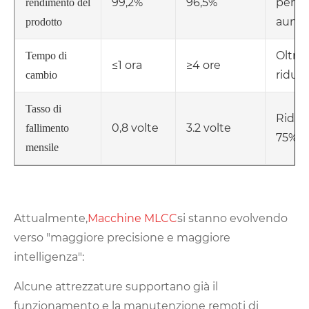
99,2%
96,5%
perce
rendimento del
aume
prodotto
Oltre 
Tempo di
≤1 ora
≥4 ore
riduz
cambio
Tasso di
Riduz
0,8 volte
3.2 volte
fallimento
75%
mensile
Attualmente,
Macchine MLCC
si stanno evolvendo
verso "maggiore precisione e maggiore
intelligenza":
Alcune attrezzature supportano già il
funzionamento e la manutenzione remoti di