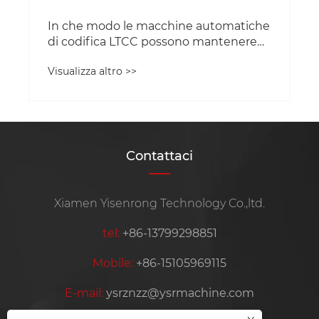
In che modo le macchine automatiche
di codifica LTCC possono mantenere
una produzione sostenibile?
Visualizza altro >>
Contattaci
Xiamen Yisenrong Technology Co.,ltd.
tel:
+86-13799298851
Mobile:
+86-15105969115
E-mail:
ysrznzz@ysrmachine.com