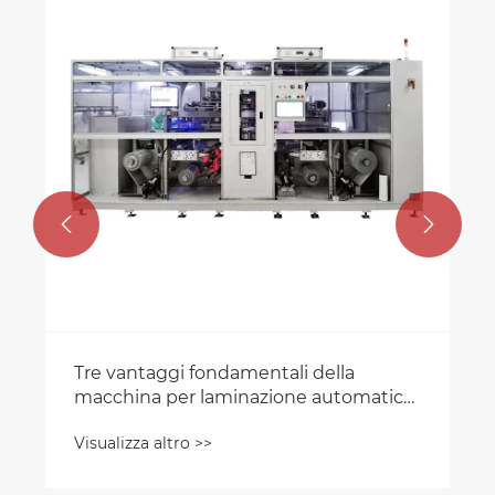


Tre vantaggi fondamentali della
macchina per laminazione automatica
MCH che rivoluzionano la gestione
Visualizza altro >>
termica dei semiconduttori