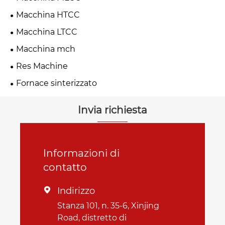
Macchina HTCC
Macchina LTCC
Macchina mch
Res Machine
Fornace sinterizzato
Invia richiesta
Informazioni di
contatto
Indirizzo

Stanza 101, n. 35-6, Xinjing
Road, distretto di