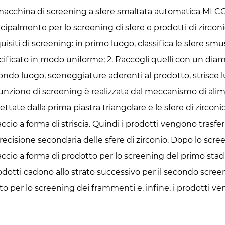
macchina di screening a sfere smaltata automatica MLCC
ncipalmente per lo screening di sfere e prodotti di zirco
uisiti di screening: in primo luogo, classifica le sfere sm
cificato in modo uniforme; 2. Raccogli quelli con un diam
ondo luogo, sceneggiature aderenti al prodotto, strisce
funzione di screening è realizzata dal meccanismo di ali
ettate dalla prima piastra triangolare e le sfere di zircon
ccio a forma di striscia. Quindi i prodotti vengono trasfe
recisione secondaria delle sfere di zirconio. Dopo lo scree
accio a forma di prodotto per lo screening del primo stad
rodotti cadono allo strato successivo per il secondo scree
to per lo screening dei frammenti e, infine, i prodotti veng