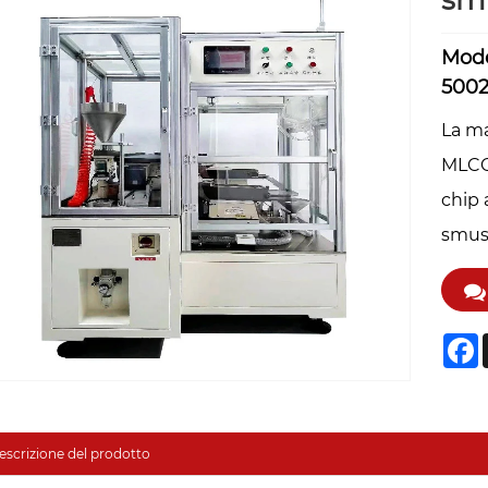
sm
Mode
500
La ma
MLCC 
chip 
smuss
F
escrizione del prodotto