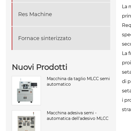
La 
Res Machine
pri
Req
spe
Fornace sinterizzato
sec
La 
proi
Nuovi Prodotti
seta
Macchina da taglio MLCC semi
di p
automatico
set
i p
stra
Macchina adesiva semi -
automatica dell'adesivo MLCC