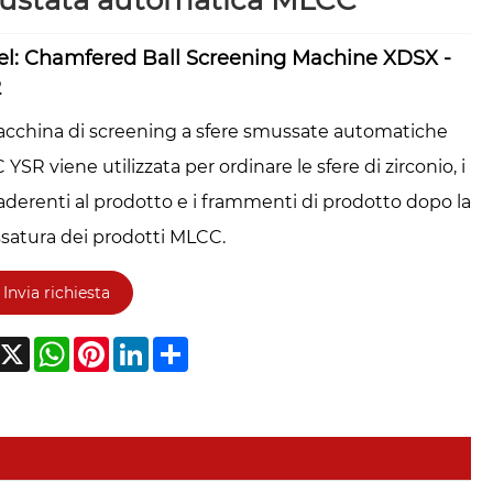
ustata automatica MLCC
l: Chamfered Ball Screening Machine XDSX -
2
cchina di screening a sfere smussate automatiche
YSR viene utilizzata per ordinare le sfere di zirconio, i
aderenti al prodotto e i frammenti di prodotto dopo la
atura dei prodotti MLCC.
Invia richiesta
acebook
X
WhatsApp
Pinterest
LinkedIn
Share