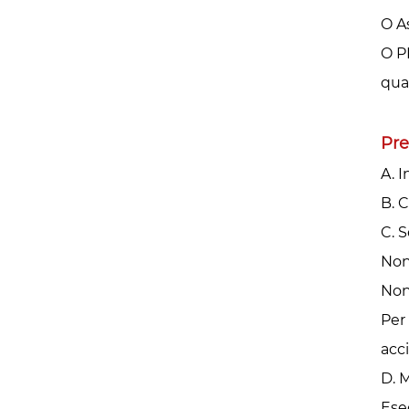
O A
O P
qual
Pre
A. 
B. C
C. S
Non
Non
Per 
acci
D. 
Ese