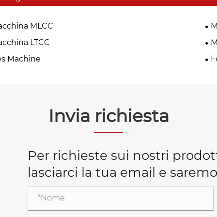
acchina MLCC
M
acchina LTCC
M
es Machine
F
Invia richiesta
Per richieste sui nostri prodot
lasciarci la tua email e saremo