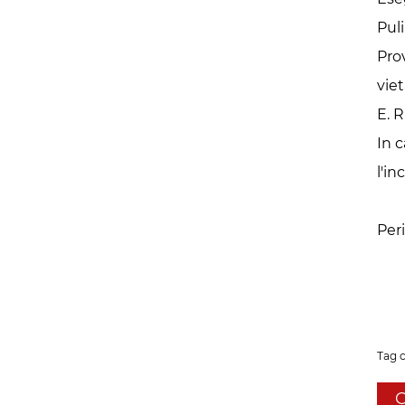
Puli
Prov
vie
E. 
In 
l'i
Per
Tag 
C