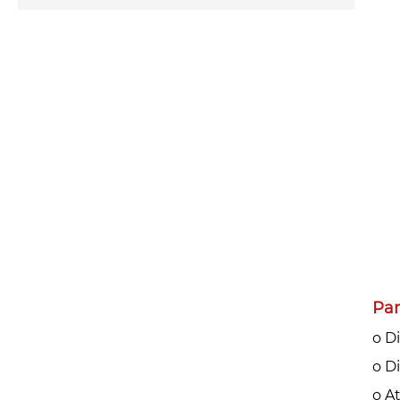
Par
o D
o D
o A