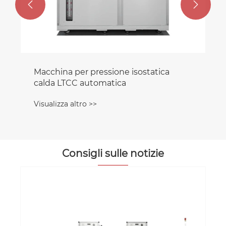


atica
Consigli sulle notizie
Il ruolo principale di MLCC
nell'elettronica di consumo