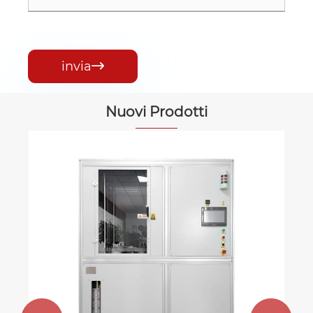
invia

Nuovi Prodotti
Macchina di livellamento HTCC
Visualizza altro >>