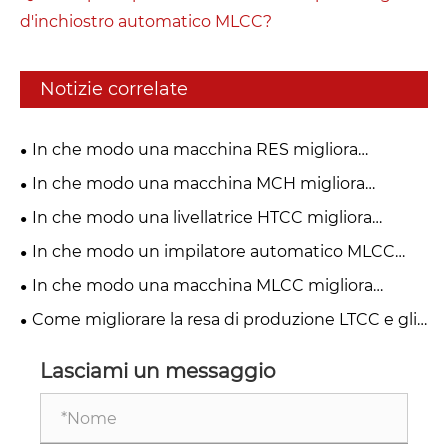
d'inchiostro automatico MLCC?
Notizie correlate
In che modo una macchina RES migliora
l’efficienza industriale?
In che modo una macchina MCH migliora
l'efficienza produttiva?
In che modo una livellatrice HTCC migliora
l'efficienza produttiva?
In che modo un impilatore automatico MLCC
trasforma la produzione di precisione?
In che modo una macchina MLCC migliora
l'efficienza e la qualità della produzione?
Come migliorare la resa di produzione LTCC e gli
standard di pulizia con la macchina per la
rimozione automatica delle polveri LTCC YSR？
Lasciami un messaggio